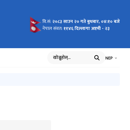
वि.सं:
२०८३ साउन २० गते बुधबार, ०४:१० बजे
ा
नेपाल संवत:
११४६ दिल्लागा अष्टमी - २३
भाषा चयन गर्नुह
भाषा प
NEP
खोज्नुहोस्