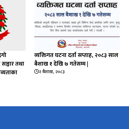
िगो
व्यक्तिगत घटना दर्ता सप्‍ताह, २०८३ साल
 सञ्चार तथा
बैशाख १ देखि ७ गतेसम्म |
भव्यताका
२ बैशाख, २०८३