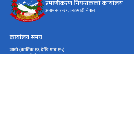
प्रमाणीकरण नियन्त्रकको कार्यालय
अनामनगर-२९, काठमाडौं, नेपाल
कार्यालय समय
जाडो (कार्तिक १६ देखि माघ १५)
१०:०० - ४:००
आइतबार - बिहीवार
१०:०० - ३:००
शुक्रवार
गर्मी (माघ १६ देखि कार्तिक १५)
१०:०० - ५:००
आइतबार - बिहीवार
१०:०० - ३:००
शुक्रवार