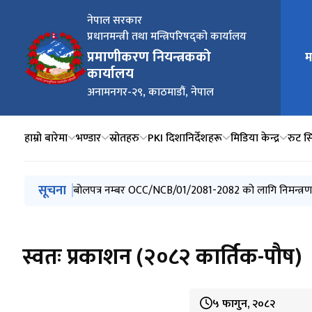
नेपाल सरकार
प्रधानमन्त्री तथा मन्त्रिपरिषद्को कार्यालय
प्रमाणीकरण नियन्त्रकको
म
मुख्य न
कार्यालय
अनामनगर-२९, काठमाडौं, नेपाल
हाम्रो बारेमा
भण्डार
स्रोतहरु
PKI दिशानिर्देशहरू
मिडिया केन्द्र
रुट स
मुख्य नेभिगेसनमा जानुहोस्
सूचना
बोलपत्र नम्बर OCC/NCB/01/2081-2082 को लागि निमन्त्रण
स्वतः प्रकाशन (२०८२ कार्तिक-पौष)
५ फागुन, २०८२