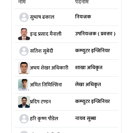
नाम
पदनाम
महाश
नियन्त्रक
प्रमा
सुभाष ढकाल
उपनियन्त्रक ( प्रवक्ता )
प्रमा
इन्द्र प्रसाद मैनाली
कम्प्युटर इन्जिनियर
फोरे
सतिश सुबेदी
शाखा अधिकृत
योजन
अभय शेखर अधिकारी
लेखा अधिकृत
लेखा
अमित तिमिल्सिना
कम्प्युटर इन्जिनियर
Digi
प्रदिप टण्डन
नायव सुब्बा
योजन
हरि कृष्ण पौडेल