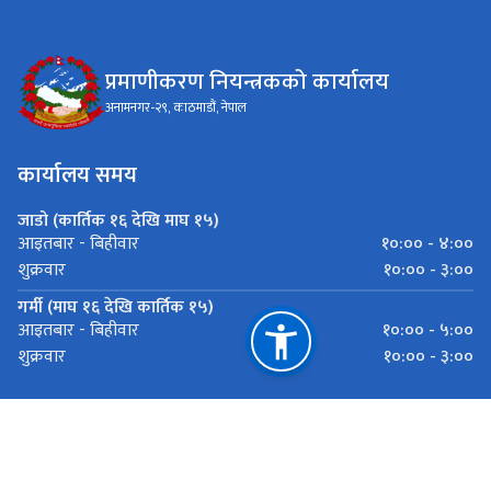
प्रमाणीकरण नियन्त्रकको कार्यालय
अनामनगर-२९, काठमाडौं, नेपाल
कार्यालय समय
जाडो (कार्तिक १६ देखि माघ १५)
१०:०० - ४:००
आइतबार - बिहीवार
१०:०० - ३:००
शुक्रवार
गर्मी (माघ १६ देखि कार्तिक १५)
१०:०० - ५:००
आइतबार - बिहीवार
१०:०० - ३:००
शुक्रवार
महत्त्वपूर्ण लिङ्कहरू
राष्ट्रिय प्राकृतिक स्रोत तथा वित्त आयोग