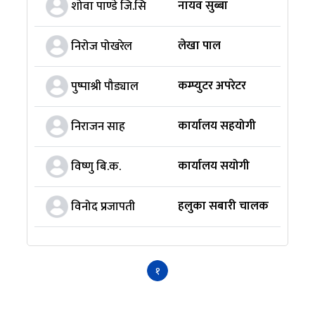
नायव सुब्बा
योजन
शोवा पाण्डे जि.सि
लेखा पाल
लेखा
निरोज पोखरेल
कम्प्युटर अपरेटर
योजन
पुष्पाश्री पौड्याल
कार्यालय सहयोगी
योजन
निराजन साह
कार्यालय सयोगी
योजन
विष्णु बि.क.
हलुका सबारी चालक
योजन
विनोद प्रजापती
१