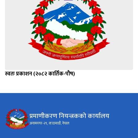
स्वतः प्रकाशन (२०८२ कार्तिक-पौष)
प्रमाणीकरण नियन्त्रकको कार्यालय
अनामनगर-२९, काठमाडौं, नेपाल