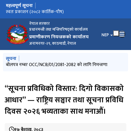
महत्त्वपूर्ण सूचना
मुख्य नेभिगेसनमा जानुहोस्
बोलपत्र नम्बर OCC/NCB/01/2081-2082 को लागि निमन्त्रणा
स्वतः प्रकाशन (२०८२ कार्तिक-पौष)
नेपाल सरकार
प्रधानमन्त्री तथा मन्त्रिपरिषद्को कार्यालय
भाषा चयन गर्नुहोस
NEP
प्रमाणीकरण नियन्त्रकको कार्यालय
अनामनगर-२९, काठमाडौं, नेपाल
मुख्य नेभिगेसनमा जानुहोस्
सूचना
बोलपत्र नम्बर OCC/NCB/01/2081-2082 को लागि निमन्त्रणा
“सूचना प्रविधिको विस्तार: दिगो विकासको
आधार” — राष्ट्रिय सञ्चार तथा सूचना प्रविधि
दिवस २०२६ भव्यताका साथ मनाऔँ।
१७ बैशाख, २०८३