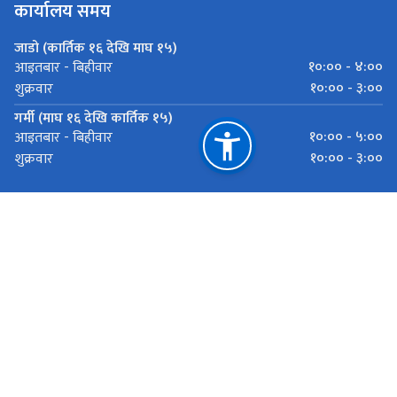
कार्यालय समय
जाडो (कार्तिक १६ देखि माघ १५)
१०:०० - ४:००
आइतबार - बिहीवार
१०:०० - ३:००
शुक्रवार
गर्मी (माघ १६ देखि कार्तिक १५)
१०:०० - ५:००
आइतबार - बिहीवार
१०:०० - ३:००
शुक्रवार
महत्त्वपूर्ण लिङ्कहरू
राष्ट्रिय प्राकृतिक स्रोत तथा वित्त आयोग
अनामनगर-२९, काठमाडौं, नेपाल
info@occ.gov.np
९७७-०१-५७०५८४२, ५७०५२८२